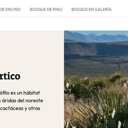
DE ENCINO
BOSQUE DE PINO
BOSQUE EN GALERÍA
rtico
ófilo es un hábitat
 áridas del noreste
 cactáceas y otras
.